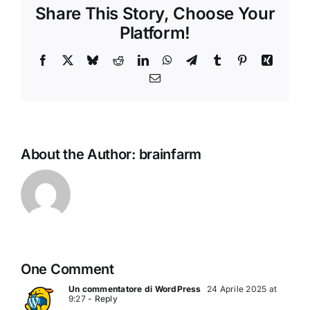
Share This Story, Choose Your
Platform!
Facebook
X
Bluesky
Reddit
LinkedIn
WhatsApp
Telegram
Tumblr
Pinterest
Xing
Email
About the Author:
brainfarm
One Comment
Un commentatore di WordPress
24 Aprile 2025 at
9:27
- Reply